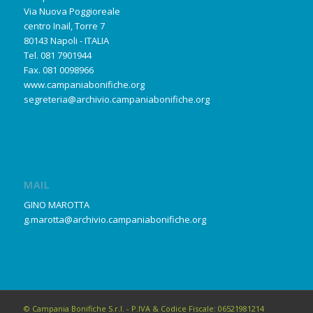
Via Nuova Poggioreale
centro Inail, Torre 7
80143 Napoli - ITALIA
Tel. 081 7901944
Fax. 081 0098966
www.campaniabonifiche.org
segreteria@archivio.campaniabonifiche.org
MAIL
GINO MAROTTA
g.marotta@archivio.campaniabonifiche.org
© Campania Bonifiche S.r.l. - P.IVA & Codice Fiscale: 06521981214