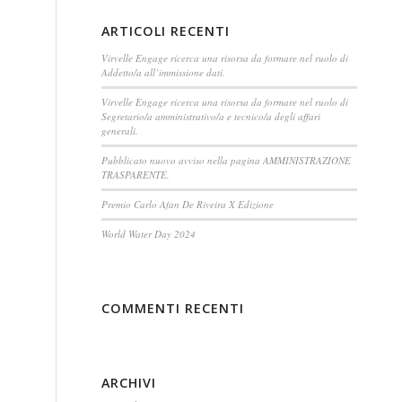
ARTICOLI RECENTI
Virvelle Engage ricerca una risorsa da formare nel ruolo di
Addetto/a all’immissione dati.
Virvelle Engage ricerca una risorsa da formare nel ruolo di
Segretario/a amministrativo/a e tecnico/a degli affari
generali.
Pubblicato nuovo avviso nella pagina AMMINISTRAZIONE
TRASPARENTE.
Premio Carlo Afan De Riveira X Edizione
World Water Day 2024
COMMENTI RECENTI
ARCHIVI