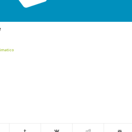
e
limatico