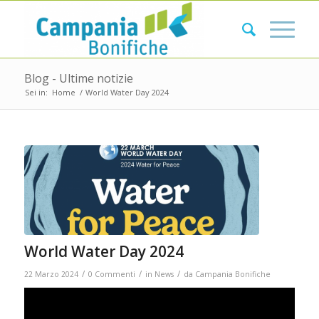
Blog - Ultime notizie
Sei in:
Home
/
World Water Day 2024
World Water Day 2024
/
/
/
22 Marzo 2024
0 Commenti
in
News
da
Campania Bonifiche