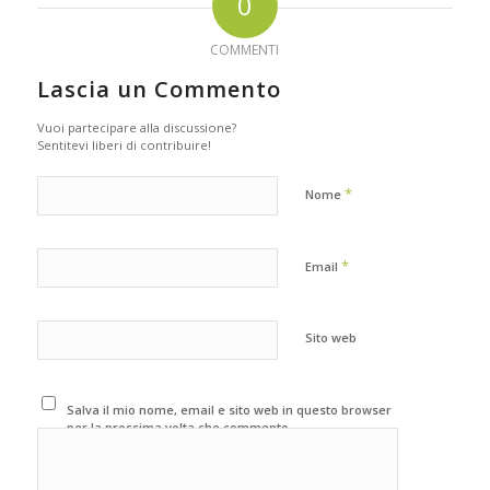
0
COMMENTI
Lascia un Commento
Vuoi partecipare alla discussione?
Sentitevi liberi di contribuire!
*
Nome
*
Email
Sito web
Salva il mio nome, email e sito web in questo browser
per la prossima volta che commento.