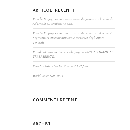
ARTICOLI RECENTI
Virvelle Engage ricerca una risorsa da formare nel ruolo di
Addetto/a all’immissione dati.
Virvelle Engage ricerca una risorsa da formare nel ruolo di
Segretario/a amministrativo/a e tecnico/a degli affari
generali.
Pubblicato nuovo avviso nella pagina AMMINISTRAZIONE
TRASPARENTE.
Premio Carlo Afan De Riveira X Edizione
World Water Day 2024
COMMENTI RECENTI
ARCHIVI