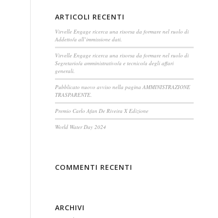
ARTICOLI RECENTI
Virvelle Engage ricerca una risorsa da formare nel ruolo di
Addetto/a all’immissione dati.
Virvelle Engage ricerca una risorsa da formare nel ruolo di
Segretario/a amministrativo/a e tecnico/a degli affari
generali.
Pubblicato nuovo avviso nella pagina AMMINISTRAZIONE
TRASPARENTE.
Premio Carlo Afan De Riveira X Edizione
World Water Day 2024
COMMENTI RECENTI
ARCHIVI