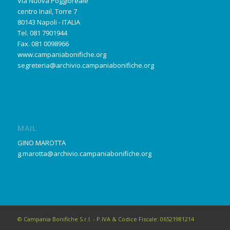
Via Nuova Poggioreale
centro Inail, Torre 7
80143 Napoli - ITALIA
Tel. 081 7901944
Fax. 081 0098966
www.campaniabonifiche.org
segreteria@archivio.campaniabonifiche.org
MAIL
GINO MAROTTA
g.marotta@archivio.campaniabonifiche.org
© Campania Bonifiche S.r.l. - P.IVA & Codice Fiscale: 06521981214