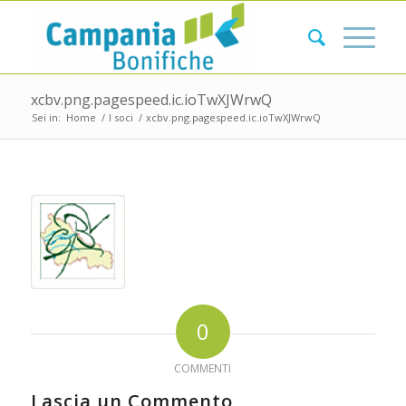
xcbv.png.pagespeed.ic.ioTwXJWrwQ
Sei in:
Home
/
I soci
/
xcbv.png.pagespeed.ic.ioTwXJWrwQ
0
COMMENTI
Lascia un Commento