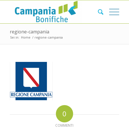
regione-campania
Sei in:
Home
/
regione-campania
0
COMMENTI