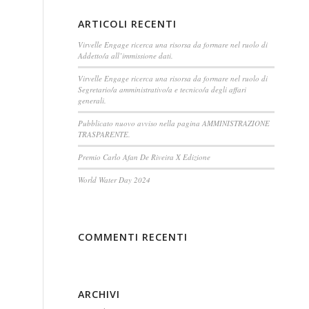
ARTICOLI RECENTI
Virvelle Engage ricerca una risorsa da formare nel ruolo di
Addetto/a all’immissione dati.
Virvelle Engage ricerca una risorsa da formare nel ruolo di
Segretario/a amministrativo/a e tecnico/a degli affari
generali.
Pubblicato nuovo avviso nella pagina AMMINISTRAZIONE
TRASPARENTE.
Premio Carlo Afan De Riveira X Edizione
World Water Day 2024
COMMENTI RECENTI
ARCHIVI