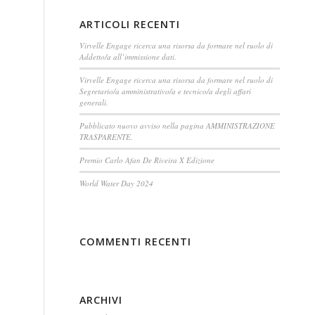
ARTICOLI RECENTI
Virvelle Engage ricerca una risorsa da formare nel ruolo di
Addetto/a all’immissione dati.
Virvelle Engage ricerca una risorsa da formare nel ruolo di
Segretario/a amministrativo/a e tecnico/a degli affari
generali.
Pubblicato nuovo avviso nella pagina AMMINISTRAZIONE
TRASPARENTE.
Premio Carlo Afan De Riveira X Edizione
World Water Day 2024
COMMENTI RECENTI
ARCHIVI