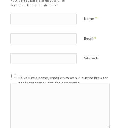
Vuoi partecipare alla discussione?
Sentitevi liberi di contribuire!
*
Nome
*
Email
Sito web
Salva il mio nome, email e sito web in questo browser
per la prossima volta che commento.