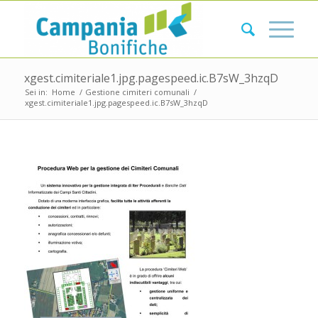
xgest.cimiteriale1.jpg.pagespeed.ic.B7sW_3hzqD
Sei in:
Home
/
Gestione cimiteri comunali
/
xgest.cimiteriale1.jpg.pagespeed.ic.B7sW_3hzqD