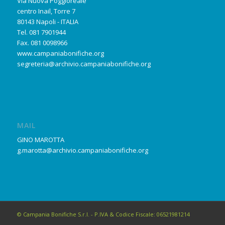
Via Nuova Poggioreale
centro Inail, Torre 7
80143 Napoli - ITALIA
Tel. 081 7901944
Fax. 081 0098966
www.campaniabonifiche.org
segreteria@archivio.campaniabonifiche.org
MAIL
GINO MAROTTA
g.marotta@archivio.campaniabonifiche.org
© Campania Bonifiche S.r.l. - P.IVA & Codice Fiscale: 06521981214