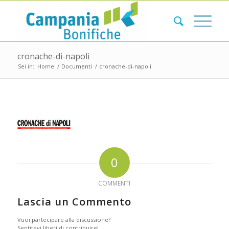
cronache-di-napoli
Sei in:
Home
/
Documenti
/
cronache-di-napoli
0
COMMENTI
Lascia un Commento
Vuoi partecipare alla discussione?
Sentitevi liberi di contribuire!