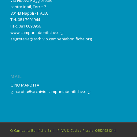
Via Nuova Poggioreale
centro Inail, Torre 7
80143 Napoli - ITALIA
Tel. 081 7901944
Fax. 081 0098966
www.campaniabonifiche.org
segreteria@archivio.campaniabonifiche.org
MAIL
GINO MAROTTA
g.marotta@archivio.campaniabonifiche.org
© Campania Bonifiche S.r.l. - P.IVA & Codice Fiscale: 06521981214