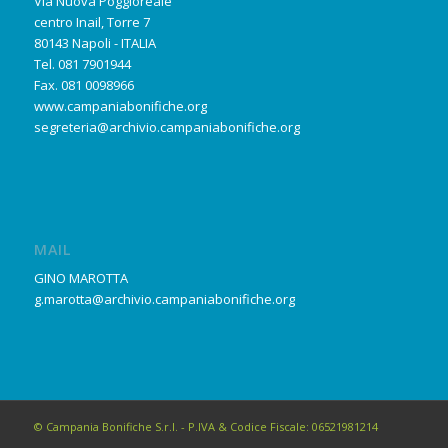
Via Nuova Poggioreale
centro Inail, Torre 7
80143 Napoli - ITALIA
Tel. 081 7901944
Fax. 081 0098966
www.campaniabonifiche.org
segreteria@archivio.campaniabonifiche.org
MAIL
GINO MAROTTA
g.marotta@archivio.campaniabonifiche.org
© Campania Bonifiche S.r.l. - P.IVA & Codice Fiscale: 06521981214