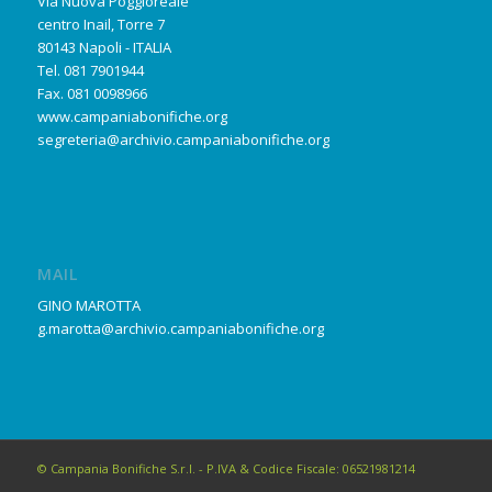
Via Nuova Poggioreale
centro Inail, Torre 7
80143 Napoli - ITALIA
Tel. 081 7901944
Fax. 081 0098966
www.campaniabonifiche.org
segreteria@archivio.campaniabonifiche.org
MAIL
GINO MAROTTA
g.marotta@archivio.campaniabonifiche.org
© Campania Bonifiche S.r.l. - P.IVA & Codice Fiscale: 06521981214