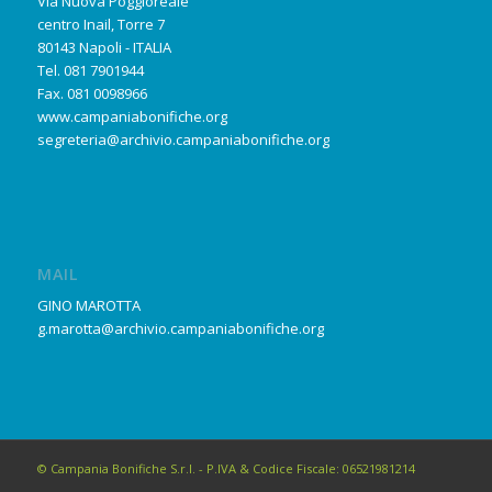
Via Nuova Poggioreale
centro Inail, Torre 7
80143 Napoli - ITALIA
Tel. 081 7901944
Fax. 081 0098966
www.campaniabonifiche.org
segreteria@archivio.campaniabonifiche.org
MAIL
GINO MAROTTA
g.marotta@archivio.campaniabonifiche.org
© Campania Bonifiche S.r.l. - P.IVA & Codice Fiscale: 06521981214