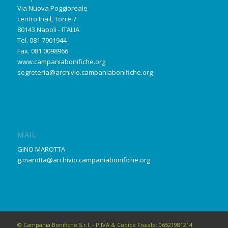
Via Nuova Poggioreale
centro Inail, Torre 7
80143 Napoli - ITALIA
Tel. 081 7901944
Fax. 081 0098966
www.campaniabonifiche.org
segreteria@archivio.campaniabonifiche.org
MAIL
GINO MAROTTA
g.marotta@archivio.campaniabonifiche.org
© Campania Bonifiche S.r.l. - P.IVA & Codice Fiscale: 06521981214