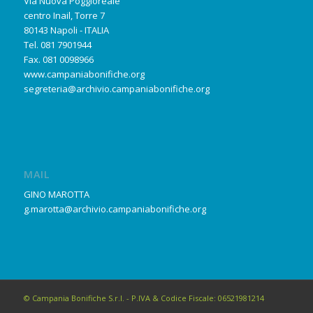
Via Nuova Poggioreale
centro Inail, Torre 7
80143 Napoli - ITALIA
Tel. 081 7901944
Fax. 081 0098966
www.campaniabonifiche.org
segreteria@archivio.campaniabonifiche.org
MAIL
GINO MAROTTA
g.marotta@archivio.campaniabonifiche.org
© Campania Bonifiche S.r.l. - P.IVA & Codice Fiscale: 06521981214