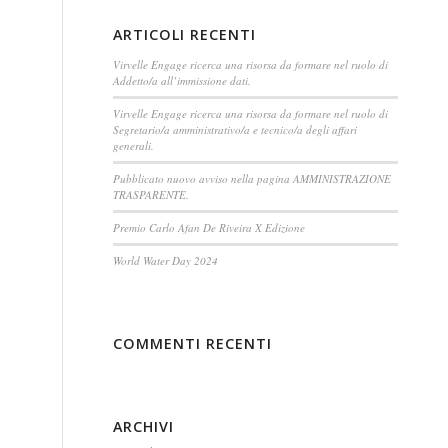
ARTICOLI RECENTI
Virvelle Engage ricerca una risorsa da formare nel ruolo di
Addetto/a all’immissione dati.
Virvelle Engage ricerca una risorsa da formare nel ruolo di
Segretario/a amministrativo/a e tecnico/a degli affari
generali.
Pubblicato nuovo avviso nella pagina AMMINISTRAZIONE
TRASPARENTE.
Premio Carlo Afan De Riveira X Edizione
World Water Day 2024
COMMENTI RECENTI
ARCHIVI