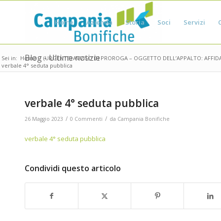
Home
Azienda
Storia
Soci
Servizi
Blog - Ultime notizie
Sei in:
Home
/
(URGENTE) AVVISO DI PROROGA – OGGETTO DELL’APPALTO: AFFIDA
verbale 4° seduta pubblica
verbale 4° seduta pubblica
/
/
26 Maggio 2023
0 Commenti
da
Campania Bonifiche
verbale 4° seduta pubblica
Condividi questo articolo