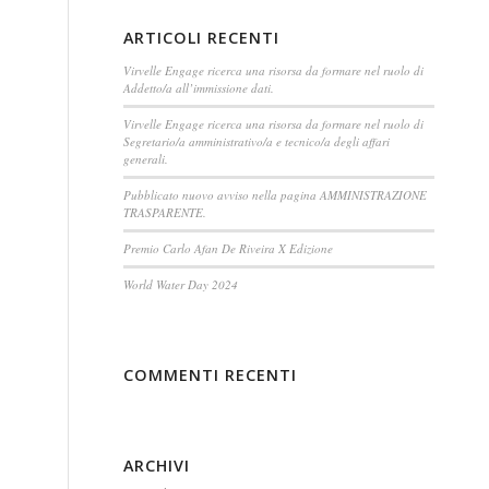
ARTICOLI RECENTI
Virvelle Engage ricerca una risorsa da formare nel ruolo di
Addetto/a all’immissione dati.
Virvelle Engage ricerca una risorsa da formare nel ruolo di
Segretario/a amministrativo/a e tecnico/a degli affari
generali.
Pubblicato nuovo avviso nella pagina AMMINISTRAZIONE
TRASPARENTE.
Premio Carlo Afan De Riveira X Edizione
World Water Day 2024
COMMENTI RECENTI
ARCHIVI