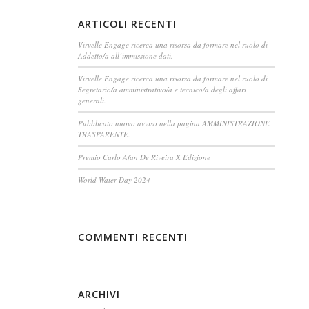
ARTICOLI RECENTI
Virvelle Engage ricerca una risorsa da formare nel ruolo di
Addetto/a all’immissione dati.
Virvelle Engage ricerca una risorsa da formare nel ruolo di
Segretario/a amministrativo/a e tecnico/a degli affari
generali.
Pubblicato nuovo avviso nella pagina AMMINISTRAZIONE
TRASPARENTE.
Premio Carlo Afan De Riveira X Edizione
World Water Day 2024
COMMENTI RECENTI
ARCHIVI