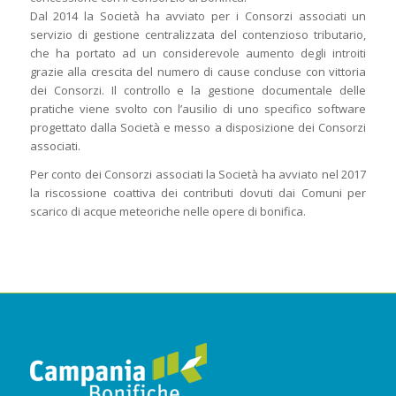
Dal 2014 la Società ha avviato per i Consorzi associati un
servizio di gestione centralizzata del contenzioso tributario,
che ha portato ad un considerevole aumento degli introiti
grazie alla crescita del numero di cause concluse con vittoria
dei Consorzi. Il controllo e la gestione documentale delle
pratiche viene svolto con l’ausilio di uno specifico software
progettato dalla Società e messo a disposizione dei Consorzi
associati.
Per conto dei Consorzi associati la Società ha avviato nel 2017
la riscossione coattiva dei contributi dovuti dai Comuni per
scarico di acque meteoriche nelle opere di bonifica.