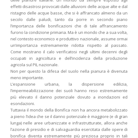
delle pianure italiane: un mondo da sempre esposto agli
effetti disastrosi provocati dalle alluvioni delle acque alte e dal
ristagno delle acque basse, che si è affrancato almeno da un
secolo dalle paludi, tanto da porre in secondo piano
l’importanza delle bonificazioni che di tale affrancamento
furono la condizione primaria. Ma è un mondo che a sua volta,
nel contesto economico e produttivo nazionale, assume ormai
un’importanza estremamente ridotta rispetto al passato.
Come mostrano il calo verificatosi negli ultimi decenni degli
occupati in agricoltura e dell’incidenza della produzione
agricola sul PIL nazionale.
Non per questo la difesa del suolo nella pianura è divenuta
meno importante.
L’espansione urbana, la dispersione edilizia,
l’impermeabilizzazione dei suoli hanno reso estremamente
più elevato il danno potenziale dovuto a inondazioni ed
esondazioni.
Tuttavia il mondo della Bonifica non ha ancora metabolizzato
a pieno l’idea che se il danno potenziale è maggiore (e di gran
lunga) nelle aree urbanizzate e infrastrutturate, allora anche
l’azione di presidio e di salvaguardia esercitata dalle opere di
bonifica diventa estremamente più preziosa proprio in tali