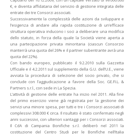
Capuano del 10.12.2009, con un capitale versato di 99.000.000
€, e diventa affidataria del servizio di gestione integrata delle
entrate dei tre Consorzi associati.
Successivamente la complessità delle azioni da sviluppare e
l’esigenza di andare alla rapida costituzione di un’efficace
struttura operativa inducono i soci a deliberare una modifica
dello statuto, in forza della quale la Società viene aperta a
una partecipazione privata minoritaria (ciascun Consorzio
manterrà una quota del 26% e il partner subentrante avrà una
quota del 22%).
Con bando europeo, pubblicato il 9.2.2010 sulla Gazzetta
Ufficiale e il 4.2.2011 sul supplemento della G.U. dell’U.E., viene
avviata la procedura di selezione del socio privato, che si
conclude con l’aggiudicazione a favore della Soc. GE.FI.L. &
Partners s.r.l., con sede in La Spezia.
L’attività di gestione delle entrate ha inizio nel 2011. Alla fine
del primo esercizio viene già registrata per la gestione dei
servizi una minore spesa, per tutti e tre i Consorzi associati di
complessivi 308.000 € circa. Il risultato è stato confermato negli
anni successivi, con ulteriori vantaggi per i Consorzi associati.
Il CdA di Campania Bonifiche s.r.l. deliberò nel 2011 la
costituzione del Centro Studi per le Bonifiche nell’Italia